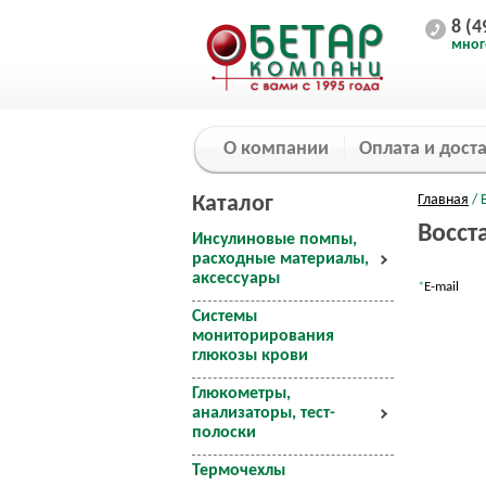
8 (4
мног
О компании
Оплата и дост
Каталог
Главная
/ 
Восст
Инсулиновые помпы,
расходные материалы,
аксессуары
*
E-mail
Системы
мониторирования
глюкозы крови
Глюкометры,
анализаторы, тест-
полоски
Термочехлы