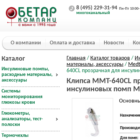
8 (495) 229-31-94
Пн-Пт 10:00-
многоканальный
О компании
Оплата и доставка
Новости
Ко
Каталог
Главная
/
Каталог товаров
/
И
материалы, аксессуары
/
Medt
Инсулиновые помпы,
640CL прозрачная для инсул
расходные материалы,
Клипса MMT-640CL п
аксессуары
инсулиновых помп М
Системы
мониторирования
Основны
глюкозы крови
Глюкометры,
Назначени
анализаторы, тест-
полоски
Производи
Термочехлы
Для помп: