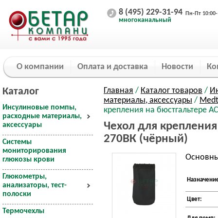
8 (495) 229-31-94
Пн-Пт 10:00-
многоканальный
О компании
Оплата и доставка
Новости
Ко
Каталог
Главная
/
Каталог товаров
/
И
материалы, аксессуары
/
Medt
Инсулиновые помпы,
крепления на бюстгальтере A
расходные материалы,
Чехол для крепления
аксессуары
270BК (чёрный)
Системы
мониторирования
Основны
глюкозы крови
Глюкометры,
Назначени
анализаторы, тест-
полоски
Цвет:
Термочехлы