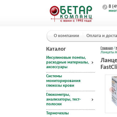
8 (4
мног
О компании
Оплата и дост
Каталог
Главная
/
Ланцеты Ак
Инсулиновые помпы,
Ланце
расходные материалы,
FastCl
аксессуары
Системы
мониторирования
глюкозы крови
Глюкометры,
анализаторы, тест-
полоски
Термочехлы