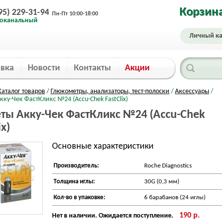
Корзин
95) 229-31-94
Пн-Пт 10:00-18:00
оканальный
Личный ка
авка
Новости
Контакты
Акции
Каталог товаров
/
Глюкометры, анализаторы, тест-полоски
/
Аксессуары
/
ку-Чек ФастКликс №24 (Accu-Chek FastClix)
ты Акку-Чек ФастКликс №24 (Accu-Chek
ix)
Основные характеристики
Производитель:
Roche Diagnostics
Tолщина иглы:
30G (0,3 мм)
Кол-во в упаковке:
6 барабанов (24 иглы)
190 р.
Нет в наличии. Ожидается поступление.