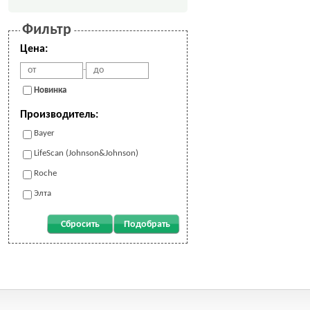
Фильтр
Цена:
-
Новинка
Производитель:
Bayer
LifeScan (Johnson&Johnson)
Roche
Элта
Сбросить
Подобрать