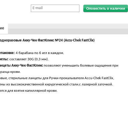
Оповестить о наличии
ие
одноразовые Акку-Чек ФастКликс №24 (Accu-Chek FastClix)
упаковке:
4 барабана по 6 игл в каждом.
иглы:
составляет 30G (0,3 мм).
анцеты Акку-Чек ФастКликс
позволяют уменьшить болевые ощущения при
бразца крови.
вые, стерильные ланцеты для Ручки-прокалывателя Accu-Chek FastClix,
ены из высококачественной хирургической стали,с лазерной заточкой.
тся для взятия капиллярной крови.