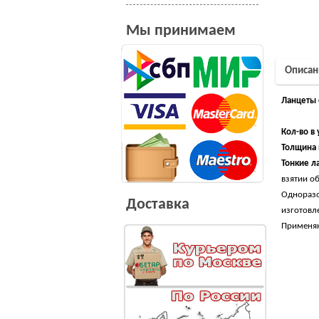
Мы принимаем
Описан
Ланцеты 
Кол-во в 
Толщина 
Тонкие л
взятии о
Одноразо
Доставка
изготовл
Применяю